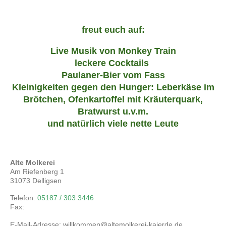
freut euch auf:
Live Musik von Monkey Train
leckere Cocktails
Paulaner-Bier vom Fass
Kleinigkeiten gegen den Hunger: Leberkäse im
Brötchen, Ofenkartoffel mit Kräuterquark,
Bratwurst u.v.m.
und natürlich viele nette Leute
Alte Molkerei
Am Riefenberg
1
31073
Delligsen
Telefon:
05187 / 303 3446
Fax:
E-Mail-Adresse:
willkommen@altemolkerei-kaierde.de