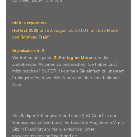
Ust-IdNr.: DE344 376 288
nicht verpassen:
Hoffest 2026
am 22. August ab 18.00 h mit Live Musik
von "Monkey Train"
Organisationstreff
Wir treffen uns jeden
2. Freitag im Monat
um die
anstehenden Aktionen zu besprechen. Sie haben Lust
mitzumachen? SUPER!!! kommen Sie einfach zu unserem
Freitagstreffen dazu! Wir freuen uns über jede helfende
Hand
Zuständiger Prüfungsverband nach § 54 GenG ist der
Genossenschaftsverband- Verband der Regionen e.V. mit
Sitz in Frankfurt am Main, erreichbar unter:
www.genossenschaftsverband.de